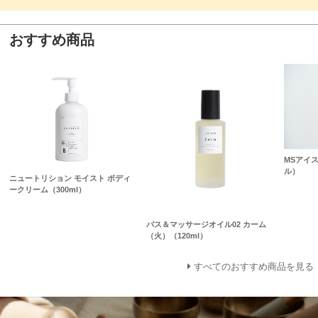
おすすめ商品
MSアイ
ル）
ニュートリション モイスト ボディ
ークリーム（300ml）
バス＆マッサージオイル02 カーム
（火）（120ml）
すべてのおすすめ商品を見る